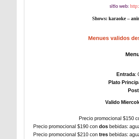
http
sitio web:
Shows: karaoke – anim
Menues validos des
Men
Entrada
:
Plato Princip
Post
Valido Mierco
Precio promocional $150 
Precio promocional $190 con
dos
bebidas: agua
Precio promocional $210 con
tres
bebidas: agua