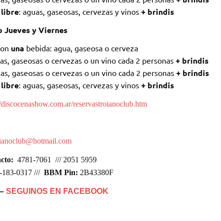
 libre
: aguas, gaseosas, cervezas y vinos
+ brindis
o Jueves y Viernes
con
una
bebida: agua, gaseosa o cerveza
as, gaseosas o cervezas o un vino cada 2 personas
+ brindis
as, gaseosas o cervezas o un vino cada 2 personas
+ brindis
 libre
: aguas, gaseosas, cervezas y vinos
+ brindis
//discocenashow.com.ar/reservastroianoclub.htm
oianoclub@hotmail.com
cto:
4781-7061 /// 2051 5959
183-0317 ///
BBM Pin:
2B43380F
–
SEGUINOS EN FACEBOOK