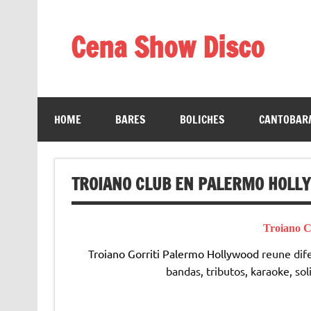
Saltar
al
contenido
Cena Show Disco
Cena Show Disco – DISCO CENA SHOW GUIA D
HOME
BARES
BOLICHES
CANTOBAR/
TROIANO CLUB EN PALERMO HOLL
Troiano C
Troiano Gorriti Palermo Hollywood
reune dife
bandas, tributos, karaoke, sol