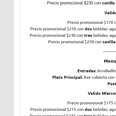
Precio promocional $230 con
canilla 
Valid
Precio promocional $170 
Precio promocional $210 con
dos
bebidas: agu
Precio promocional $230 con
tres
bebidas: agu
Precio promocional $250 con
canilla
———
Menu
Entradas:
Arrolladit
Plato Principal:
Ave cubierta con 
Post
Valido Mierco
Precio promocional $175 
Precio promocional $215 con
dos
bebidas: agu
Precio promocional $235 con
tres
bebidas: agu