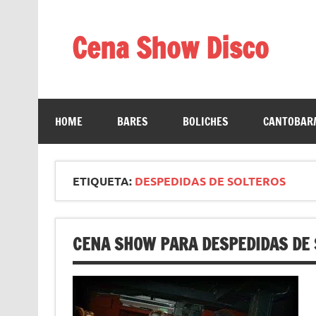
Saltar
al
contenido
Cena Show Disco
Cena Show Disco – DISCO CENA SHOW GUIA D
HOME
BARES
BOLICHES
CANTOBAR/
ETIQUETA:
DESPEDIDAS DE SOLTEROS
CENA SHOW PARA DESPEDIDAS DE 