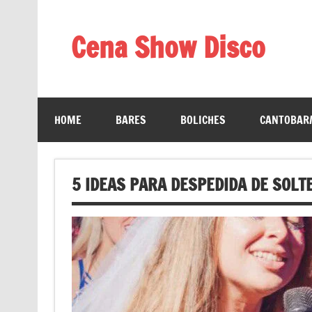
Saltar
al
contenido
Cena Show Disco
Cena Show Disco – DISCO CENA SHOW GUIA D
HOME
BARES
BOLICHES
CANTOBAR/
5 IDEAS PARA DESPEDIDA DE SOLT