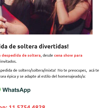
da de soltera divertidas
!
a despedida de soltera
, desde
cena show para
 invitados.
espedida de soltero/soltera/mixta! No te preocupes, acá te
 sea épica y se adapte al estilo del homenajeado/a:
p: 11 5754 4828