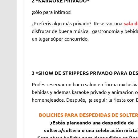
2 *KARAOKE PRIVADO*
¡sólo para íntimos!
¿Preferis algo más privado? Reservar una
sala 
disfrutar de buena música, gastronomía y bebida
un lugar súper concurrido.
3 *SHOW DE STRIPPERS PRIVADO PARA DE
Podes reservar un bar o salon en forma exclusiv
bebidas y ademas karaoke privado y animacion co
homenajeados. Después, ¡a seguir la fiesta con D
BOLICHES PARA DESPEDIDAS DE SOLTE
¿Estás planeando una despedida de
soltera/soltero o una celebración mixta
Cena show boliche para despedidas en Bu