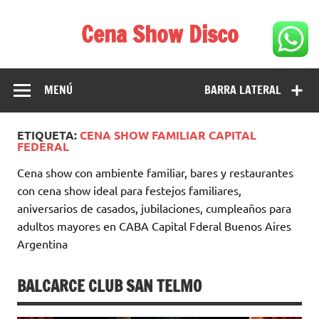
Saltar
al
Cena Show Disco
contenido
Cena Show Disco – DISCO CENA SHOW GUIA DE
RESTAURANTES
MENÚ
BARRA LATERAL
ETIQUETA:
CENA SHOW FAMILIAR CAPITAL
FEDERAL
Cena show con ambiente familiar, bares y restaurantes
con cena show ideal para festejos familiares,
aniversarios de casados, jubilaciones, cumpleaños para
adultos mayores en CABA Capital Fderal Buenos Aires
Argentina
BALCARCE CLUB SAN TELMO