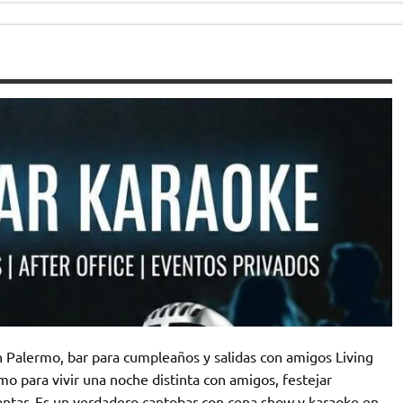
 Palermo, bar para cumpleaños y salidas con amigos Living
o para vivir una noche distinta con amigos, festejar
antar. Es un verdadero cantobar con cena show y karaoke en