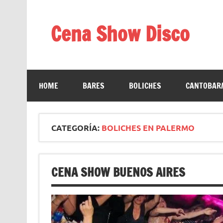
Saltar
al
contenido
Cena Show Disco
Cena Show Disco – DISCO CENA SHOW GUIA D
HOME
BARES
BOLICHES
CANTOBAR/
CATEGORÍA:
BOLICHES EN PALERMO
CENA SHOW BUENOS AIRES