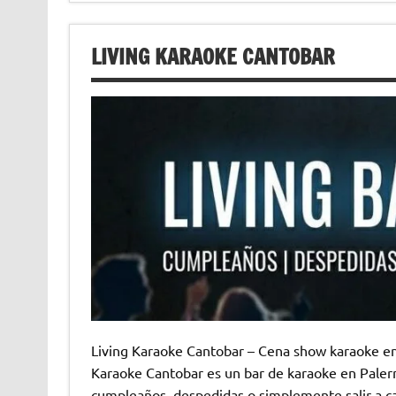
LIVING KARAOKE CANTOBAR
Living Karaoke Cantobar – Cena show karaoke en
Karaoke Cantobar es un bar de karaoke en Palerm
cumpleaños, despedidas o simplemente salir a c