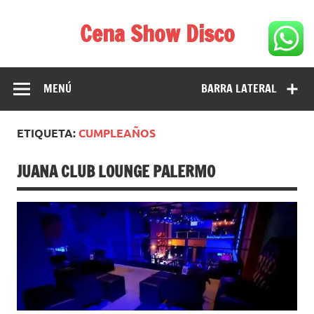
Saltar
al
Cena Show Disco
contenido
Cena Show Disco – DISCO CENA SHOW GUIA DE
RESTAURANTES
MENÚ
BARRA LATERAL
ETIQUETA:
CUMPLEAÑOS
JUANA CLUB LOUNGE PALERMO