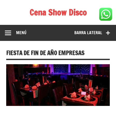
Saltar
al
Cena Show Disco
contenido
Cena Show Disco – DISCO CENA SHOW GUIA DE
RESTAURANTES
MENÚ
BARRA LATERAL
FIESTA DE FIN DE AÑO EMPRESAS