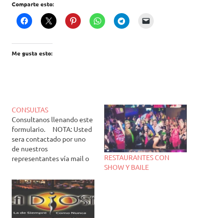
Comparte esto:
Me gusta esto:
CONSULTAS
Consultanos llenando este
formulario. NOTA: Usted
sera contactado por uno
de nuestros
RESTAURANTES CON
representantes vía mail o
SHOW Y BAILE
telefónicamente después
de las 18 hs del día que se
solicito el presupuesto.
Mail de contacto:
reservascena@hotmail.co
m