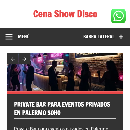
Saltar
al
Cena Show Disco
contenido
Cena Show Disco – DISCO CENA SHOW GUIA DE
RESTAURANTES
MENÚ
BARRA LATERAL
PRIVATE BAR PARA EVENTOS PRIVADOS
EN PALERMO SOHO
Private Bar para eventos privados en Palermo