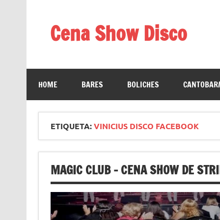
Saltar
al
contenido
Cena Show Disco
Cena Show Disco – DISCO CENA SHOW GUIA D
HOME
BARES
BOLICHES
CANTOBAR/
ETIQUETA:
VINICIUS DISCO FACEBOOK
MAGIC CLUB – CENA SHOW DE STR