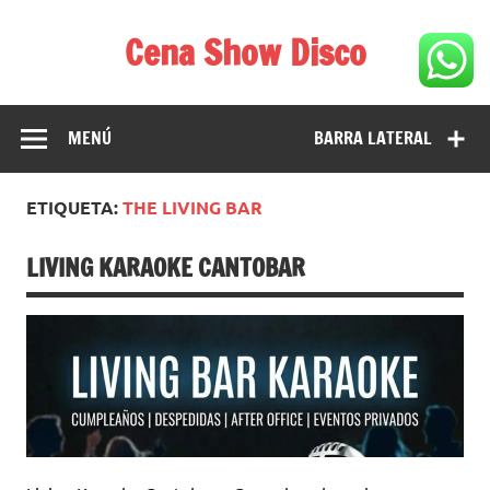
Saltar
al
Cena Show Disco
contenido
Cena Show Disco – DISCO CENA SHOW GUIA DE
RESTAURANTES
MENÚ
BARRA LATERAL
ETIQUETA:
THE LIVING BAR
LIVING KARAOKE CANTOBAR