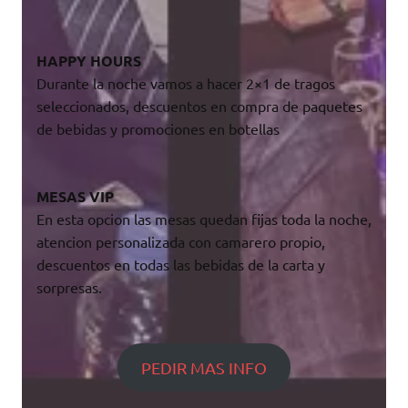
HAPPY HOURS
Durante la noche vamos a hacer 2×1 de tragos
seleccionados, descuentos en compra de paquetes
de bebidas y promociones en botellas
MESAS VIP
En esta opcion las mesas quedan fijas toda la noche,
atencion personalizada con camarero propio,
descuentos en todas las bebidas de la carta y
sorpresas.
PEDIR MAS INFO