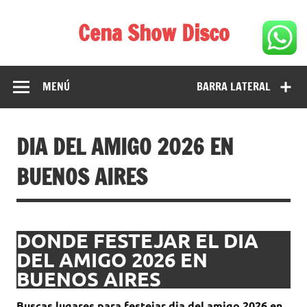
Saltar
al
Cena Show Disco
contenido
Cena Show Disco – DISCO CENA SHOW GUIA DE
RESTAURANTES
MENÚ
BARRA LATERAL
DIA DEL AMIGO 2026 EN
BUENOS AIRES
DONDE FESTEJAR EL DIA
DEL AMIGO 2026 EN
BUENOS AIRES
Buscas lugares para festejar dia del amigo 2026 en