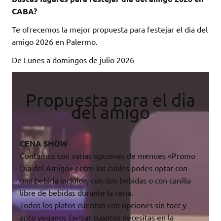
CABA?
Te ofrecemos la mejor propuesta para festejar el dia del
amigo 2026 en Palermo.
De Lunes a domingos de julio 2026
Propuesta para el dia
del amigo
CENA SHOW
Contamos con varias opciones de menues «Promo
Dia del Amigo» entre las cuales podes optar con
una bebida incluida, con dos bebidas o con canilla
libre de bebidas durante la cena.
Todos los platos cuentan con opciones sin tacc y
apto veganos (avisar cuantos necesitas en la