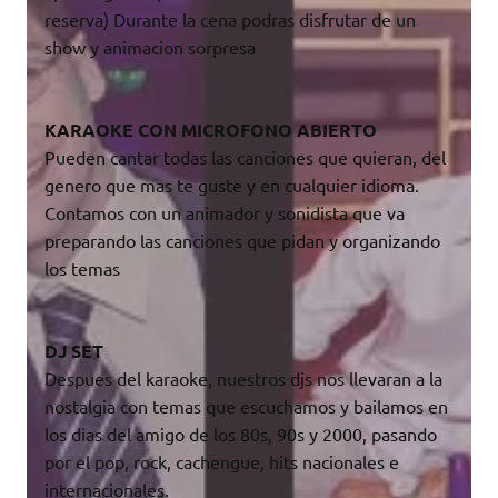
reserva) Durante la cena podras disfrutar de un
show y animacion sorpresa
KARAOKE CON MICROFONO ABIERTO
Pueden cantar todas las canciones que quieran, del
genero que mas te guste y en cualquier idioma.
Contamos con un animador y sonidista que va
preparando las canciones que pidan y organizando
los temas
DJ SET
Despues del karaoke, nuestros djs nos llevaran a la
nostalgia con temas que escuchamos y bailamos en
los dias del amigo de los 80s, 90s y 2000, pasando
por el pop, rock, cachengue, hits nacionales e
internacionales.