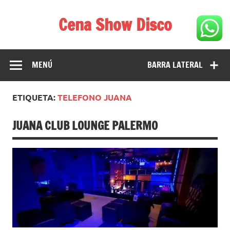
Saltar
al
Cena Show Disco
contenido
Cena Show Disco – DISCO CENA SHOW GUIA DE
RESTAURANTES
MENÚ
BARRA LATERAL
ETIQUETA:
TELEFONO JUANA
JUANA CLUB LOUNGE PALERMO