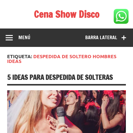
Saltar
al
Cena Show Disco
contenido
Cena Show Disco – DISCO CENA SHOW GUIA DE
RESTAURANTES
MENÚ
BARRA LATERAL
ETIQUETA:
DESPEDIDA DE SOLTERO HOMBRES
IDEAS
5 IDEAS PARA DESPEDIDA DE SOLTERAS