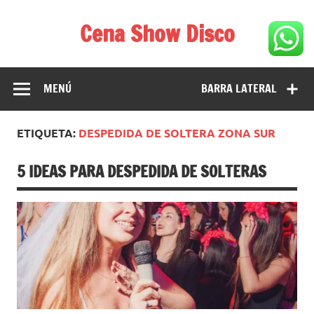
Saltar
al
Cena Show Disco
contenido
Cena Show Disco – DISCO CENA SHOW GUIA DE
RESTAURANTES
MENÚ
BARRA LATERAL
ETIQUETA:
DESPEDIDA DE SOLTERA ZONA SUR
5 IDEAS PARA DESPEDIDA DE SOLTERAS