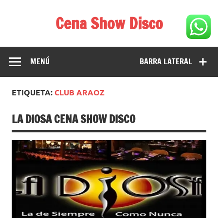
Saltar
al
Cena Show Disco
contenido
Cena Show Disco – DISCO CENA SHOW GUIA DE
RESTAURANTES
MENÚ
BARRA LATERAL
ETIQUETA:
CLUB ARAOZ
LA DIOSA CENA SHOW DISCO