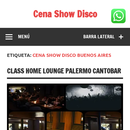
Saltar
al
Cena Show Disco
contenido
Cena Show Disco – DISCO CENA SHOW GUIA DE
RESTAURANTES
MENÚ
BARRA LATERAL
ETIQUETA:
CENA SHOW DISCO BUENOS AIRES
CLASS HOME LOUNGE PALERMO CANTOBAR