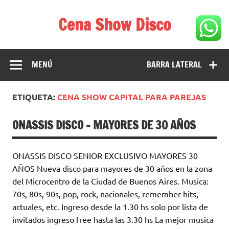
Saltar
al
Cena Show Disco
contenido
Cena Show Disco – DISCO CENA SHOW GUIA DE
RESTAURANTES
MENÚ
BARRA LATERAL
ETIQUETA:
CENA SHOW CAPITAL PARA PAREJAS
ONASSIS DISCO – MAYORES DE 30 AÑOS
ONASSIS DISCO SENIOR EXCLUSIVO MAYORES 30
AÑOS Nueva disco para mayores de 30 años en la zona
del Microcentro de la Ciudad de Buenos Aires. Musica:
70s, 80s, 90s, pop, rock, nacionales, remember hits,
actuales, etc. Ingreso desde la 1.30 hs solo por lista de
invitados ingreso free hasta las 3.30 hs La mejor musica