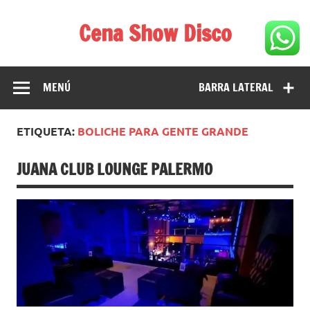
Saltar
al
Cena Show Disco
contenido
Cena Show Disco – DISCO CENA SHOW GUIA DE
RESTAURANTES
MENÚ
BARRA LATERAL
ETIQUETA:
BOLICHE PARA GENTE GRANDE
JUANA CLUB LOUNGE PALERMO