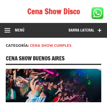
Saltar
al
Cena Show Disco
contenido
Cena Show Disco – DISCO CENA SHOW GUIA DE
RESTAURANTES
MENÚ
BARRA LATERAL
CATEGORÍA:
CENA SHOW CUMPLES
CENA SHOW BUENOS AIRES