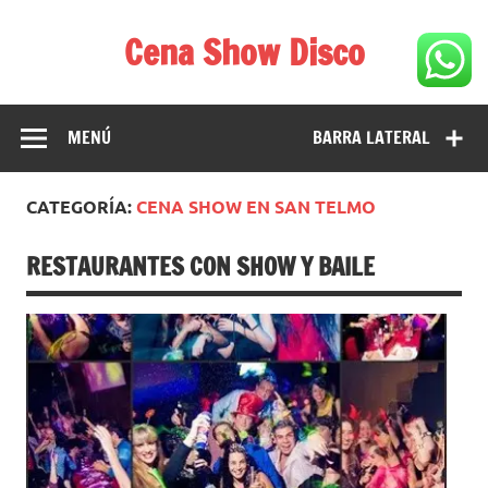
Saltar
al
Cena Show Disco
contenido
Cena Show Disco – DISCO CENA SHOW GUIA DE
RESTAURANTES
MENÚ
BARRA LATERAL
CATEGORÍA:
CENA SHOW EN SAN TELMO
RESTAURANTES CON SHOW Y BAILE