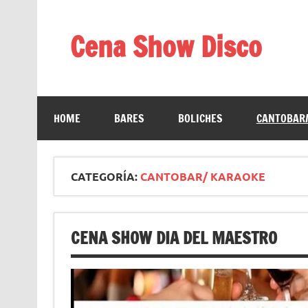
Saltar
al
contenido
Cena Show Disco
Cena Show Disco – DISCO CENA SHOW GUIA D
HOME
BARES
BOLICHES
CANTOBAR/
CATEGORÍA:
CANTOBAR/ KARAOKE
CENA SHOW DIA DEL MAESTRO