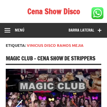
Saltar
al
Cena Show Disco
contenido
Cena Show Disco – DISCO CENA SHOW GUIA DE
RESTAURANTES
MENÚ
BARRA LATERAL
ETIQUETA:
VINICIUS DISCO RAMOS MEJIA
MAGIC CLUB – CENA SHOW DE STRIPPERS