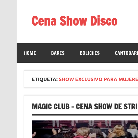
Saltar
al
contenido
Cena Show Disco
Cena Show Disco – DISCO CENA SHOW GUIA D
HOME
BARES
BOLICHES
CANTOBAR/
ETIQUETA:
SHOW EXCLUSIVO PARA MUJERE
MAGIC CLUB – CENA SHOW DE STR