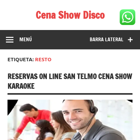
Saltar
al
Cena Show Disco
contenido
Cena Show Disco – DISCO CENA SHOW GUIA DE
RESTAURANTES
MENÚ
BARRA LATERAL
ETIQUETA:
RESTO
RESERVAS ON LINE SAN TELMO CENA SHOW
KARAOKE