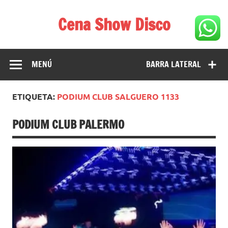
Saltar
al
Cena Show Disco
contenido
Cena Show Disco – DISCO CENA SHOW GUIA DE
RESTAURANTES
MENÚ
BARRA LATERAL
ETIQUETA:
PODIUM CLUB SALGUERO 1133
PODIUM CLUB PALERMO