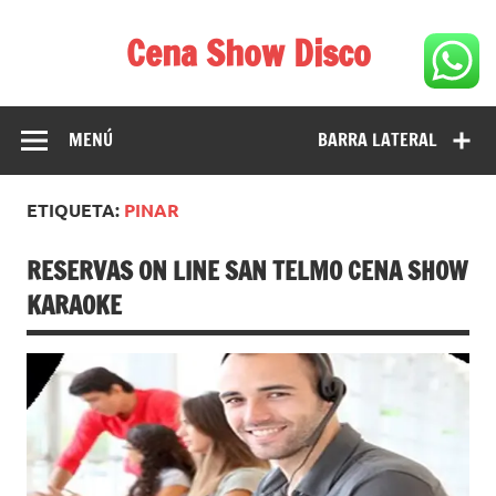
Saltar
al
Cena Show Disco
contenido
Cena Show Disco – DISCO CENA SHOW GUIA DE
RESTAURANTES
MENÚ
BARRA LATERAL
ETIQUETA:
PINAR
RESERVAS ON LINE SAN TELMO CENA SHOW
KARAOKE