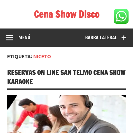
Saltar
al
Cena Show Disco
contenido
Cena Show Disco – DISCO CENA SHOW GUIA DE
RESTAURANTES
MENÚ
BARRA LATERAL
ETIQUETA:
NICETO
RESERVAS ON LINE SAN TELMO CENA SHOW
KARAOKE