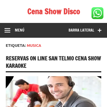
Saltar
al
Cena Show Disco
contenido
Cena Show Disco – DISCO CENA SHOW GUIA DE
RESTAURANTES
MENÚ
BARRA LATERAL
ETIQUETA:
MUSICA
RESERVAS ON LINE SAN TELMO CENA SHOW
KARAOKE