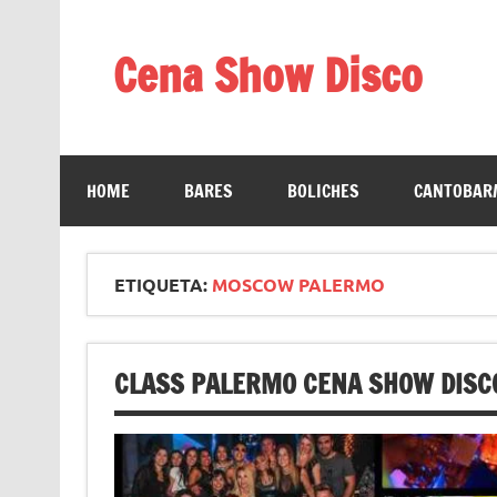
Saltar
al
contenido
Cena Show Disco
Cena Show Disco – DISCO CENA SHOW GUIA D
HOME
BARES
BOLICHES
CANTOBAR/
ETIQUETA:
MOSCOW PALERMO
CLASS PALERMO CENA SHOW DISC