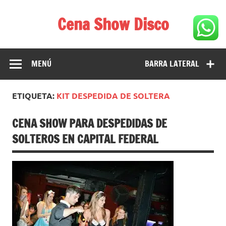
Saltar
al
Cena Show Disco
contenido
Cena Show Disco – DISCO CENA SHOW GUIA DE
RESTAURANTES
MENÚ
BARRA LATERAL
ETIQUETA:
KIT DESPEDIDA DE SOLTERA
CENA SHOW PARA DESPEDIDAS DE
SOLTEROS EN CAPITAL FEDERAL