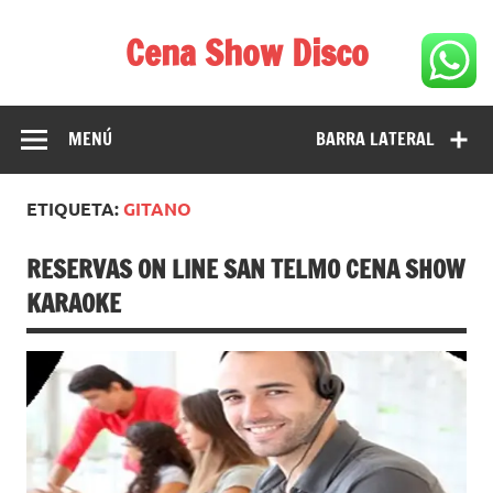
Saltar
al
Cena Show Disco
contenido
Cena Show Disco – DISCO CENA SHOW GUIA DE
RESTAURANTES
MENÚ
BARRA LATERAL
ETIQUETA:
GITANO
RESERVAS ON LINE SAN TELMO CENA SHOW
KARAOKE