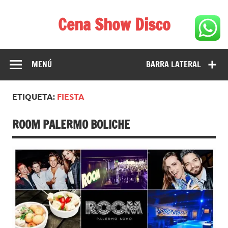
Saltar
al
Cena Show Disco
contenido
Cena Show Disco – DISCO CENA SHOW GUIA DE
RESTAURANTES
MENÚ
BARRA LATERAL
ETIQUETA:
FIESTA
ROOM PALERMO BOLICHE