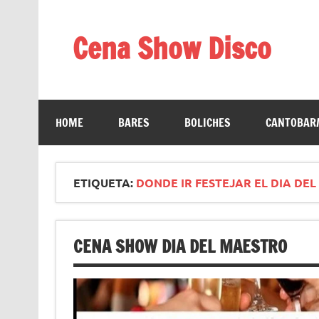
Saltar
al
contenido
Cena Show Disco
Cena Show Disco – DISCO CENA SHOW GUIA D
HOME
BARES
BOLICHES
CANTOBAR/
ETIQUETA:
DONDE IR FESTEJAR EL DIA DE
CENA SHOW DIA DEL MAESTRO