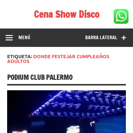
Saltar
al
Cena Show Disco
contenido
Cena Show Disco – DISCO CENA SHOW GUIA DE
RESTAURANTES
MENÚ
BARRA LATERAL
ETIQUETA:
DONDE FESTEJAR CUMPLEAÑOS
ADULTOS
PODIUM CLUB PALERMO