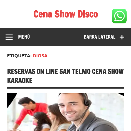
Saltar
al
Cena Show Disco
contenido
Cena Show Disco – DISCO CENA SHOW GUIA DE
RESTAURANTES
MENÚ
BARRA LATERAL
ETIQUETA:
DIOSA
RESERVAS ON LINE SAN TELMO CENA SHOW
KARAOKE