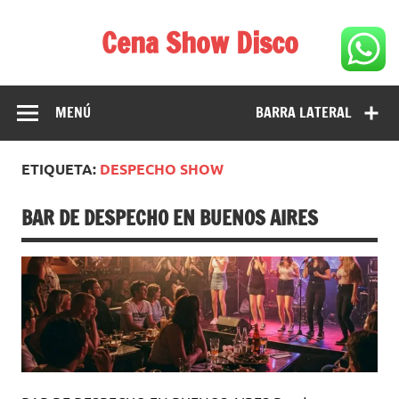
Saltar
al
Cena Show Disco
contenido
Cena Show Disco – DISCO CENA SHOW GUIA DE
RESTAURANTES
MENÚ
BARRA LATERAL
ETIQUETA:
DESPECHO SHOW
BAR DE DESPECHO EN BUENOS AIRES