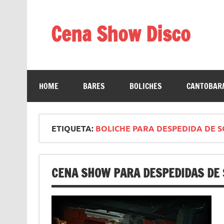
Saltar
al
contenido
Cena Show Disco
Cena Show Disco – DISCO CENA SHOW GUIA D
HOME
BARES
BOLICHES
CANTOBAR/
ETIQUETA:
BOLICHE PARA DESPEDIDA DE 
CENA SHOW PARA DESPEDIDAS DE 