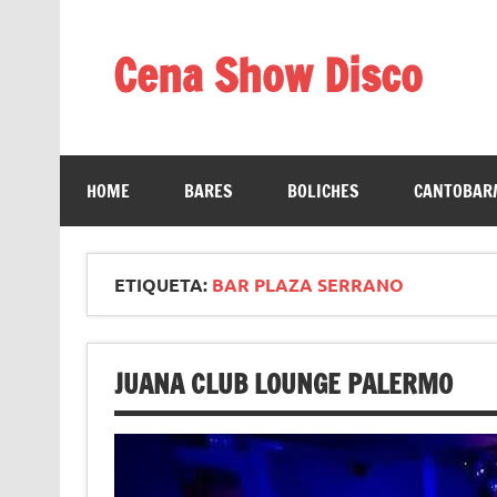
Saltar
al
contenido
Cena Show Disco
Cena Show Disco – DISCO CENA SHOW GUIA D
HOME
BARES
BOLICHES
CANTOBAR/
ETIQUETA:
BAR PLAZA SERRANO
JUANA CLUB LOUNGE PALERMO