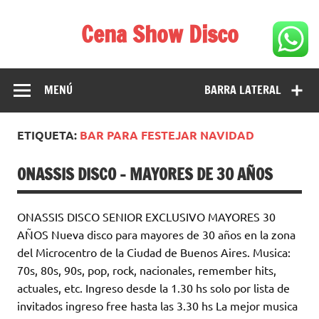
Saltar
al
Cena Show Disco
contenido
Cena Show Disco – DISCO CENA SHOW GUIA DE
RESTAURANTES
MENÚ
BARRA LATERAL
ETIQUETA:
BAR PARA FESTEJAR NAVIDAD
ONASSIS DISCO – MAYORES DE 30 AÑOS
ONASSIS DISCO SENIOR EXCLUSIVO MAYORES 30
AÑOS Nueva disco para mayores de 30 años en la zona
del Microcentro de la Ciudad de Buenos Aires. Musica:
70s, 80s, 90s, pop, rock, nacionales, remember hits,
actuales, etc. Ingreso desde la 1.30 hs solo por lista de
invitados ingreso free hasta las 3.30 hs La mejor musica