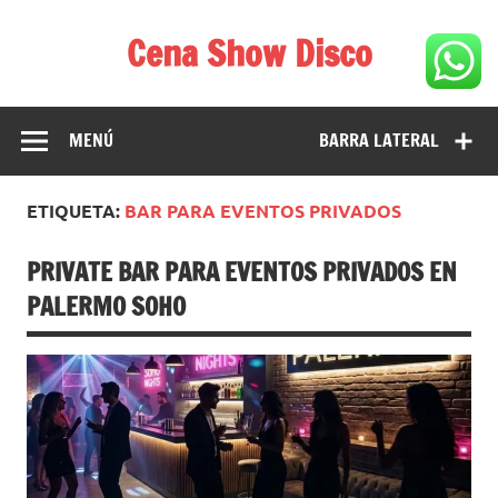
Saltar
al
Cena Show Disco
contenido
Cena Show Disco – DISCO CENA SHOW GUIA DE
RESTAURANTES
MENÚ
BARRA LATERAL
ETIQUETA:
BAR PARA EVENTOS PRIVADOS
PRIVATE BAR PARA EVENTOS PRIVADOS EN
PALERMO SOHO