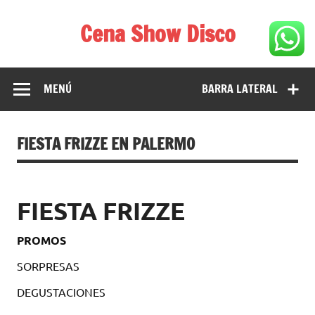
Saltar
al
Cena Show Disco
contenido
Cena Show Disco – DISCO CENA SHOW GUIA DE
RESTAURANTES
MENÚ
BARRA LATERAL
FIESTA FRIZZE EN PALERMO
FIESTA FRIZZE
PROMOS
SORPRESAS
DEGUSTACIONES