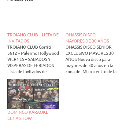
TROIANO CLUB – LISTA DE
ONASSIS DISCO –
INVITADOS
MAYORES DE 30 AÑOS
TROIANO CLUB Gorriti
ONASSIS DISCO SENIOR
5612 – Palermo Hollywood
EXCLUSIVO MAYORES 30
VIERNES – SABADOS Y
AÑOS Nueva disco para
VISPERAS DE FERIADOS
mayores de 30 años en la
Lista de invitados de
zona del Microcentro de la
Daniel Mazza Viernes –
Ciudad de Buenos Aires.
sabados – visperas de
Musica: 70s, 80s, 90s, pop,
feriado *Damas sin cargo
rock, nacionales,
hasta las 03.30 hs
remember hits, actuales,
*Caballeros sin cargo hasta
etc. Ingreso desde la 1.30
las 03.30 hs Poner nombre
hs solo por lista de
DOMINGO KARAOKE
apellido y mail de cada
invitados ingreso free
CENA SHOW
invitado…
hasta las…