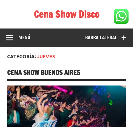
Saltar
al
Cena Show Disco
contenido
Cena Show Disco – DISCO CENA SHOW GUIA DE
RESTAURANTES
MENÚ
BARRA LATERAL
CATEGORÍA:
JUEVES
CENA SHOW BUENOS AIRES