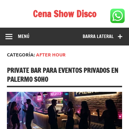
Saltar
al
Cena Show Disco
contenido
Cena Show Disco – DISCO CENA SHOW GUIA DE
RESTAURANTES
MENÚ
BARRA LATERAL
CATEGORÍA:
AFTER HOUR
PRIVATE BAR PARA EVENTOS PRIVADOS EN
PALERMO SOHO