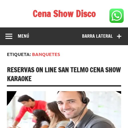
Saltar
al
Cena Show Disco
contenido
Cena Show Disco – DISCO CENA SHOW GUIA DE
RESTAURANTES
MENÚ
BARRA LATERAL
ETIQUETA:
BANQUETES
RESERVAS ON LINE SAN TELMO CENA SHOW
KARAOKE